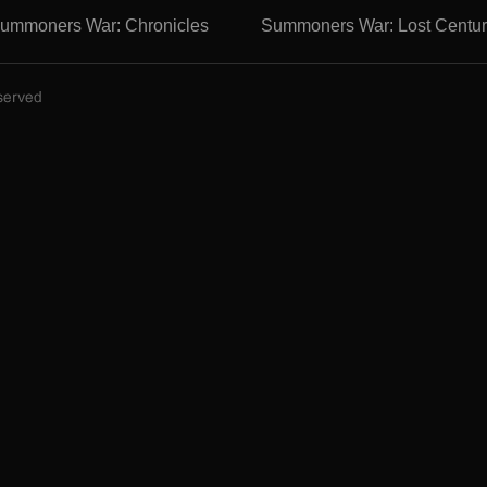
ummoners War: Chronicles
Summoners War: Lost Centur