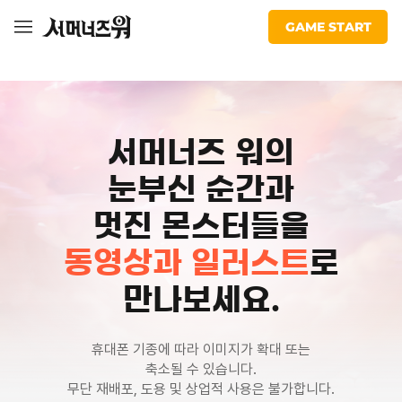
워:
자료실
naver
facebook
youtube
kakao
Com2uS
cafe
천공의
GAME START
아레나
서머너즈 워의
눈부신 순간과
멋진 몬스터들을
동영상과 일러스트
로
만나보세요.
휴대폰 기종에 따라 이미지가 확대 또는
축소될 수 있습니다.
무단 재배포, 도용 및 상업적 사용은 불가합니다.