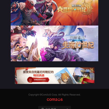
Copyright
©Com2uS
COM2US
Corp.
All
Rights