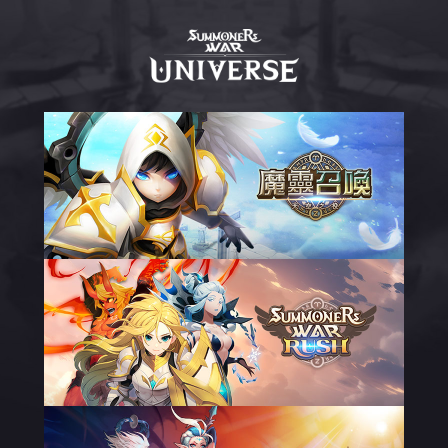
魔
靈
召
喚
世
界
觀